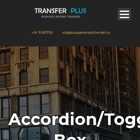
+36 70 9070730
info@budapestairporttransfer.hu
Accordion/Tog