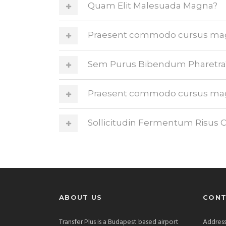
Quam Elit Malesuada Magna?
Praesent commodo cursus magna
Sem Purus Bibendum Pharetra
Praesent commodo cursus magna
Sollicitudin Fermentum Risu
ABOUT US
CONT
Transfer Plus is a Budapest based airport
Address