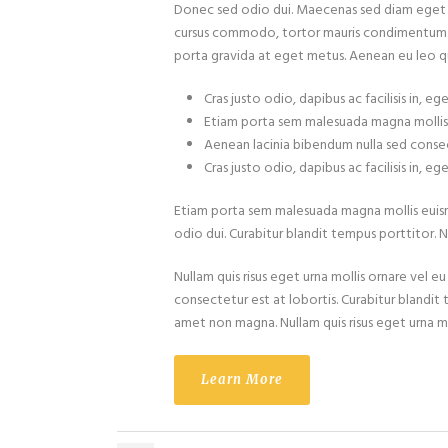
Donec sed odio dui. Maecenas sed diam eget ri
cursus commodo, tortor mauris condimentum ni
porta gravida at eget metus. Aenean eu leo q
Cras justo odio, dapibus ac facilisis in, e
Etiam porta sem malesuada magna mollis
Aenean lacinia bibendum nulla sed conse
Cras justo odio, dapibus ac facilisis in, e
Etiam porta sem malesuada magna mollis euis
odio dui. Curabitur blandit tempus porttitor. Nu
Nullam quis risus eget urna mollis ornare vel eu
consectetur est at lobortis. Curabitur blandit 
amet non magna. Nullam quis risus eget urna mo
Learn More