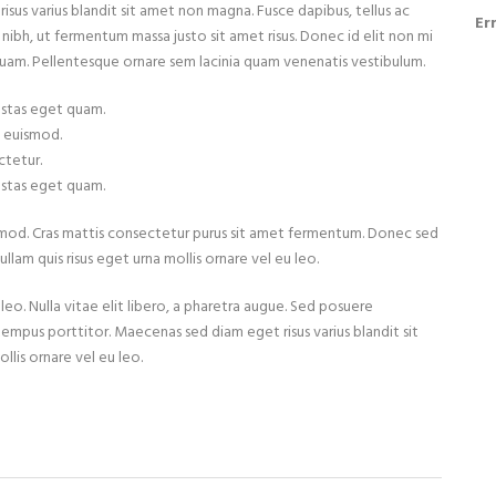
sus varius blandit sit amet non magna. Fusce dapibus, tellus ac
Er
bh, ut fermentum massa justo sit amet risus. Donec id elit non mi
uam. Pellentesque ornare sem lacinia quam venenatis vestibulum.
gestas eget quam.
 euismod.
ctetur.
gestas eget quam.
mod. Cras mattis consectetur purus sit amet fermentum. Donec sed
llam quis risus eget urna mollis ornare vel eu leo.
 leo. Nulla vitae elit libero, a pharetra augue. Sed posuere
tempus porttitor. Maecenas sed diam eget risus varius blandit sit
llis ornare vel eu leo.